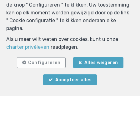
de knop " Configureren " te klikken. Uw toestemming
intrekken door een schriftelijke aanvraag in te dienen
kan op elk moment worden gewijzigd door op de link
op volgend e-mailadres:
" Cookie configuratie " te klikken onderaan elke
pascale.rymenants@gmail.com.
pagina.
Als u meer wilt weten over cookies, kunt u onze
Verzenden
charter privéleven
raadplegen.
Parimmo
Configureren
Alles weigeren
Oude Baan 158
—
2820 Bonheiden
—
TEL.
0474 93 55 48
Accepteer alles
MOB.
0474 93 55 48
—
info@parimmonv.be
—
BIV-erkende vastgoedmakelaar-bemiddelaar,
vastgoedmakelaar-rentmeester, vastgoedmakelaar-
syndicus in België, BIV N° 508744 -
Ondernemingsnummer : BTW BE 0429.183.131 -
Toezichthoudende Autoriteit : Beroepinstituut van