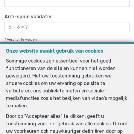
Anti-spam validatie
*
Verplichte velden
Onze website maakt gebruik van cookies
Ik aanvaard informatie per e-mail te ontvangen.
Sommige cookies zijn essentieel voor het goed
Ik aanvaard newsletters te ontvangen.
functioneren van de site en kunnen niet worden
Ik aanvaard SMS te ontvangen.
geweigerd. Met uw toestemming gebruiken we
andere cookies om uw ervaring op de site te
verbeteren, ons publiek te meten en sociale-
Door mijn verzoek te verzenden geef ik de
mediafuncties zoals het bekijken van video's mogelijk
toestemming dat mijn gegevens die in dit formulier
te maken.
ingevuld zijn gebruikt worden door Parimmo voor
Door op "Accepteer alles" te klikken, geeft u
hierondervernoemde doeleinden en dit in
toestemming voor het gebruik van alle cookies. U kunt
overeenstemming met het
charter privéleven
van deze
uw voorkeuren ook nauwkeuriger definiëren door op
website. Ik kan op elk moment mijn toestemming